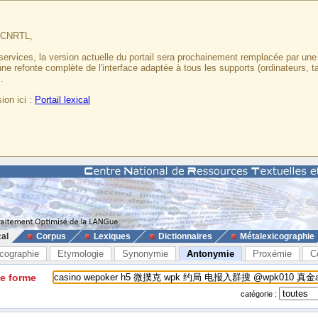
u CNRTL,
services, la version actuelle du portail sera prochainement remplacée par un
 une refonte complète de l'interface adaptée à tous les supports (ordinateurs, t
.
ion ici :
Portail lexical
cal
Corpus
Lexiques
Dictionnaires
Métalexicographie
cographie
Etymologie
Synonymie
Antonymie
Proxémie
C
ne forme
catégorie :