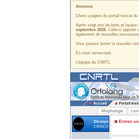
Annonce
Chers usagers du portail lexical d
Après vingt ans de bons et loyaux 
septembre 2026
. Celle-ci apporte
également de nouvelles ressources
Vous pouvez tester la nouvelle vers
En vous remerciant,
L'équipe du CNRTL
Accueil
Portail lexi
Morphologie
Lexi
Entrez u
Dicosyn
CRISCO