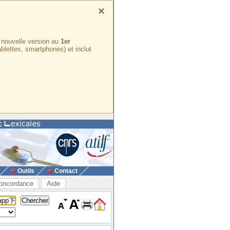
×
e nouvelle version au
1er
ablettes, smartphones) et inclut
Outils
Contact
oncordance
Aide