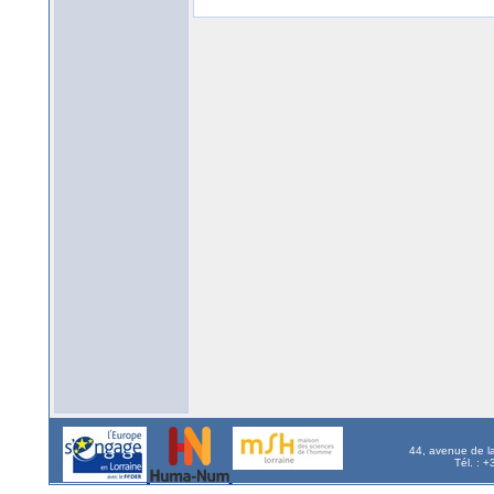
44, avenue de l
Tél. : 