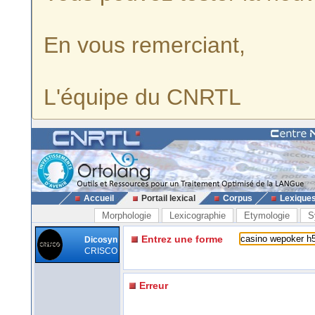
En vous remerciant,
L'équipe du CNRTL
Accueil
Portail lexical
Corpus
Lexique
Morphologie
Lexicographie
Etymologie
S
Entrez une forme
Dicosyn
CRISCO
Erreur