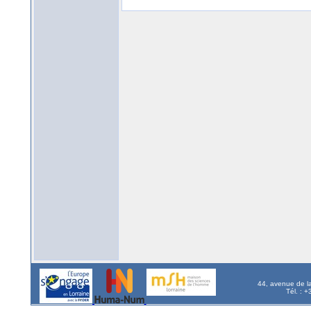
44, avenue de l
Tél. : 