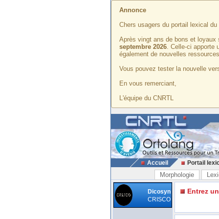
Annonce
Chers usagers du portail lexical d
Après vingt ans de bons et loyaux 
septembre 2026
. Celle-ci apporte
également de nouvelles ressources
Vous pouvez tester la nouvelle vers
En vous remerciant,
L'équipe du CNRTL
Accueil
Portail lexi
Morphologie
Lexi
Entrez u
Dicosyn
CRISCO