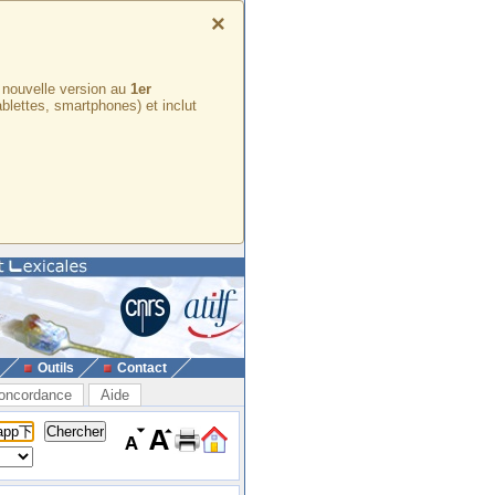
×
e nouvelle version au
1er
ablettes, smartphones) et inclut
Outils
Contact
oncordance
Aide