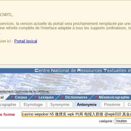
u CNRTL,
services, la version actuelle du portail sera prochainement remplacée par un
 une refonte complète de l'interface adaptée à tous les supports (ordinateurs, t
.
ion ici :
Portail lexical
cal
Corpus
Lexiques
Dictionnaires
Métalexicographie
cographie
Etymologie
Synonymie
Antonymie
Proxémie
C
ne forme
catégorie :