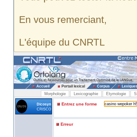
En vous remerciant,
L'équipe du CNRTL
Accueil
Portail lexical
Corpus
Lexique
Morphologie
Lexicographie
Etymologie
S
Entrez une forme
Dicosyn
CRISCO
Erreur