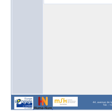
44, avenue de l
Tél. : 