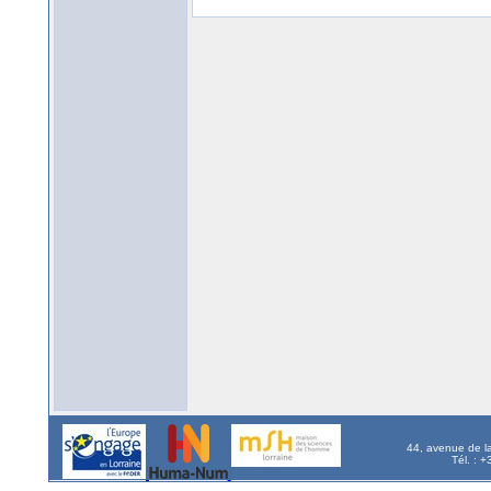
44, avenue de l
Tél. : 