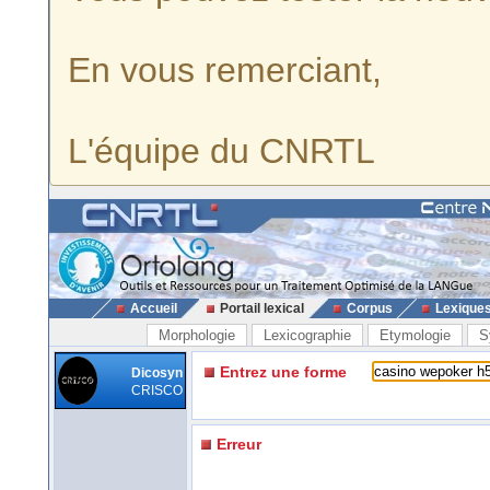
En vous remerciant,
L'équipe du CNRTL
Accueil
Portail lexical
Corpus
Lexique
Morphologie
Lexicographie
Etymologie
S
Entrez une forme
Dicosyn
CRISCO
Erreur