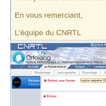
En vous remerciant,
L'équipe du CNRTL
Accueil
Portail lexical
Corpus
Lexique
Morphologie
Lexicographie
Etymologie
S
Entrez une forme
Dicosyn
CRISCO
Erreur