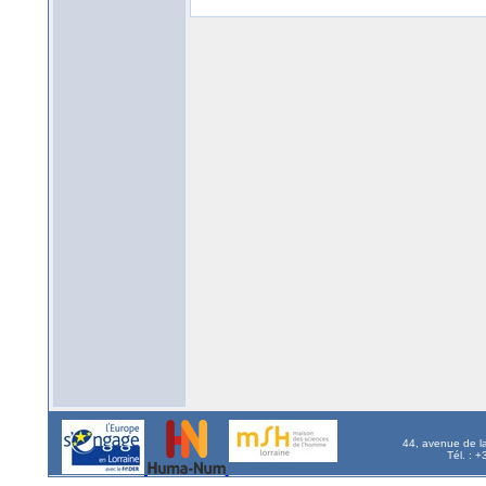
44, avenue de l
Tél. : 