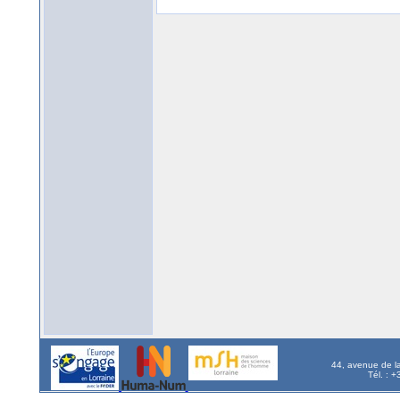
44, avenue de l
Tél. : 