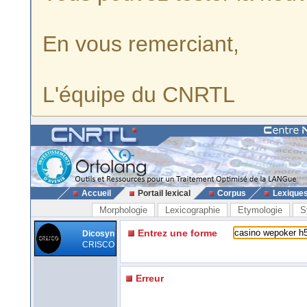
En vous remerciant,
L'équipe du CNRTL
Accueil
Portail lexical
Corpus
Lexique
Morphologie
Lexicographie
Etymologie
S
Entrez une forme
Dicosyn
CRISCO
Erreur