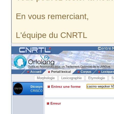
En vous remerciant,
L'équipe du CNRTL
Accueil
Portail lexical
Corpus
Lexique
Morphologie
Lexicographie
Etymologie
S
Entrez une forme
Dicosyn
CRISCO
Erreur