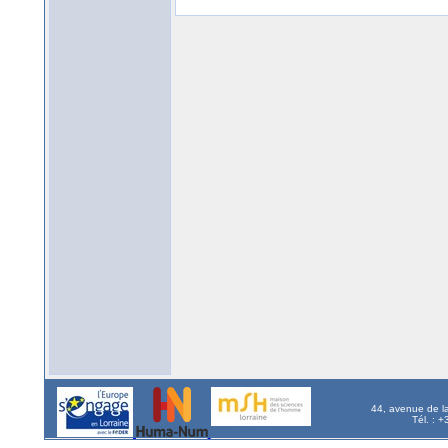
44, avenue de l
Tél. : 