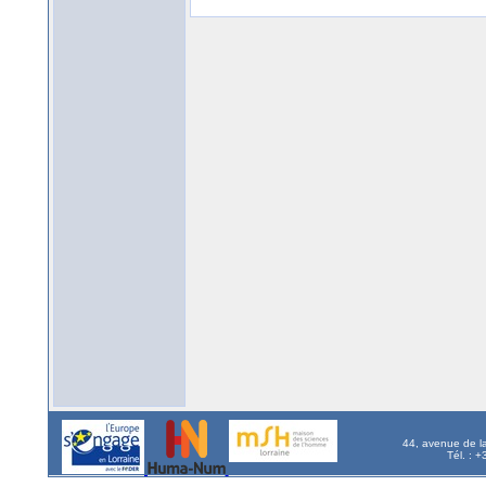
44, avenue de l
Tél. : 