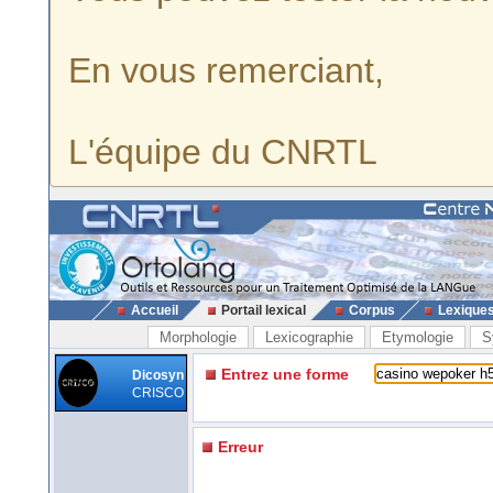
En vous remerciant,
L'équipe du CNRTL
Accueil
Portail lexical
Corpus
Lexique
Morphologie
Lexicographie
Etymologie
S
Entrez une forme
Dicosyn
CRISCO
Erreur