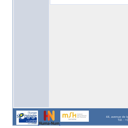
44, avenue de l
Tél. : 