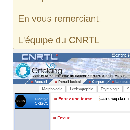
En vous remerciant,
L'équipe du CNRTL
Accueil
Portail lexical
Corpus
Lexique
Morphologie
Lexicographie
Etymologie
S
Entrez une forme
Dicosyn
CRISCO
Erreur