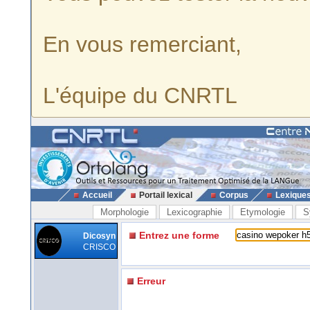
En vous remerciant,
L'équipe du CNRTL
Accueil
Portail lexical
Corpus
Lexique
Morphologie
Lexicographie
Etymologie
S
Entrez une forme
Dicosyn
CRISCO
Erreur