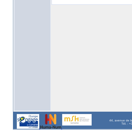
44, avenue de l
Tél. : 