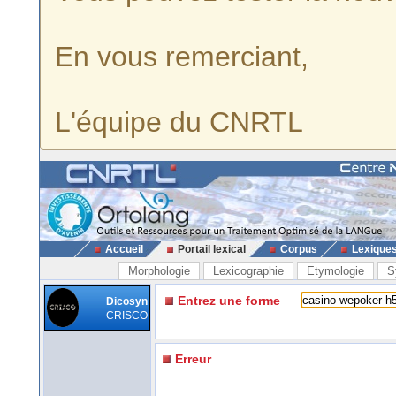
En vous remerciant,
L'équipe du CNRTL
Accueil
Portail lexical
Corpus
Lexique
Morphologie
Lexicographie
Etymologie
S
Entrez une forme
Dicosyn
CRISCO
Erreur