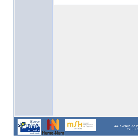
44, avenue de l
Tél. : 