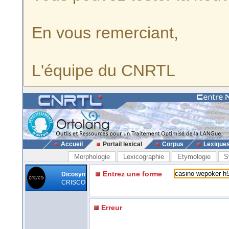
En vous remerciant,
L'équipe du CNRTL
Accueil
Portail lexical
Corpus
Lexique
Morphologie
Lexicographie
Etymologie
S
Entrez une forme
Dicosyn
CRISCO
Erreur