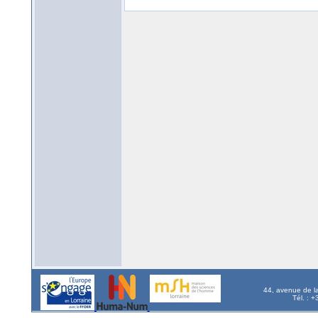
44, avenue de l
Tél. : 