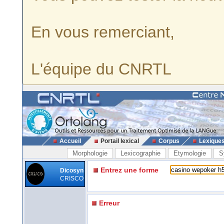
En vous remerciant,
L'équipe du CNRTL
Accueil
Portail lexical
Corpus
Lexique
Morphologie
Lexicographie
Etymologie
S
Entrez une forme
Dicosyn
CRISCO
Erreur