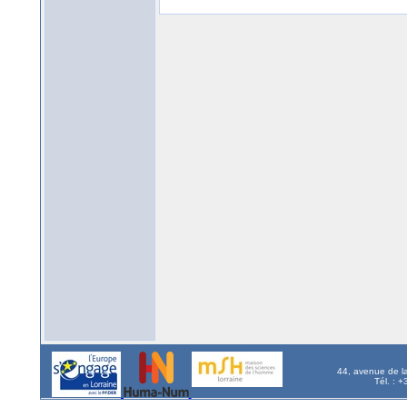
44, avenue de l
Tél. : 