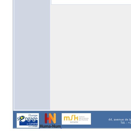
44, avenue de l
Tél. : 