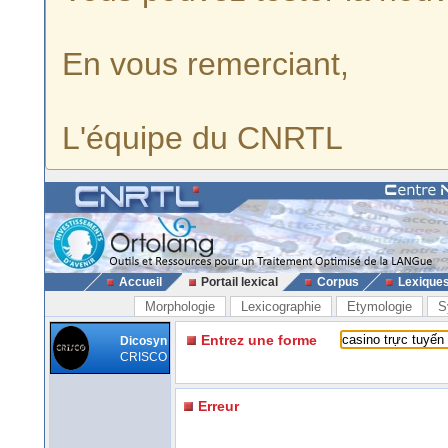
En vous remerciant,
L'équipe du CNRTL
Accueil
Portail lexical
Corpus
Lexique
Morphologie
Lexicographie
Etymologie
S
Entrez une forme
Dicosyn
CRISCO
Erreur