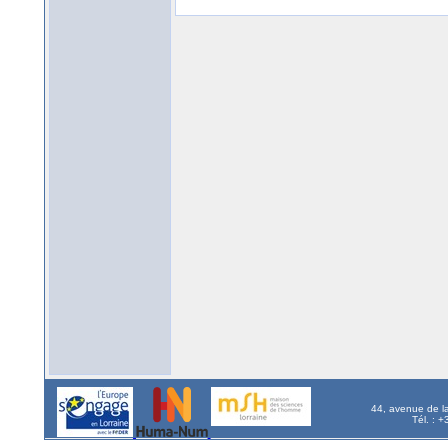
44, avenue de l
Tél. : 