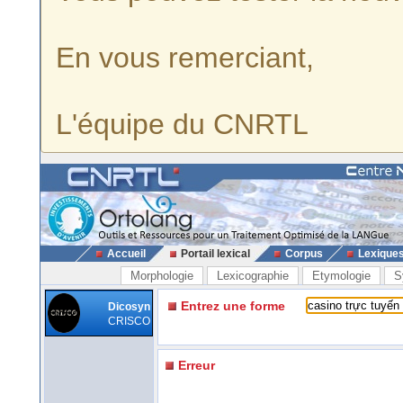
En vous remerciant,
L'équipe du CNRTL
Accueil
Portail lexical
Corpus
Lexique
Morphologie
Lexicographie
Etymologie
S
Entrez une forme
Dicosyn
CRISCO
Erreur