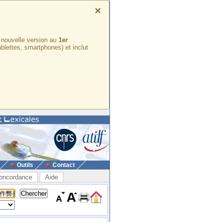
×
e nouvelle version au
1er
ablettes, smartphones) et inclut
Outils
Contact
oncordance
Aide