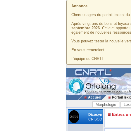
Annonce
Chers usagers du portail lexical d
Après vingt ans de bons et loyaux 
septembre 2026
. Celle-ci apporte
également de nouvelles ressources
Vous pouvez tester la nouvelle vers
En vous remerciant,
L'équipe du CNRTL
Accueil
Portail lexi
Morphologie
Lexi
Entrez u
Dicosyn
CRISCO