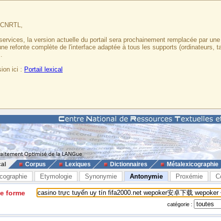
u CNRTL,
services, la version actuelle du portail sera prochainement remplacée par un
 une refonte complète de l'interface adaptée à tous les supports (ordinateurs, t
.
ion ici :
Portail lexical
cal
Corpus
Lexiques
Dictionnaires
Métalexicographie
cographie
Etymologie
Synonymie
Antonymie
Proxémie
C
ne forme
catégorie :