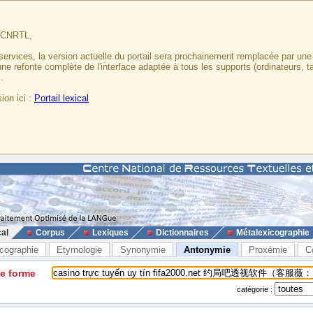
u CNRTL,
services, la version actuelle du portail sera prochainement remplacée par un
 une refonte complète de l'interface adaptée à tous les supports (ordinateurs, t
.
ion ici :
Portail lexical
cal
Corpus
Lexiques
Dictionnaires
Métalexicographie
cographie
Etymologie
Synonymie
Antonymie
Proxémie
C
ne forme
catégorie :