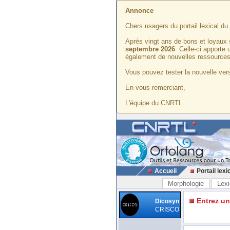
Annonce
Chers usagers du portail lexical d
Après vingt ans de bons et loyaux 
septembre 2026
. Celle-ci apporte
également de nouvelles ressources
Vous pouvez tester la nouvelle vers
En vous remerciant,
L'équipe du CNRTL
Accueil
Portail lexi
Morphologie
Lexi
Entrez u
Dicosyn
CRISCO