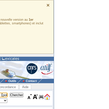
×
e nouvelle version au
1er
ablettes, smartphones) et inclut
Outils
Contact
oncordance
Aide