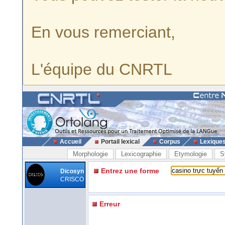
En vous remerciant,
L'équipe du CNRTL
Accueil
Portail lexical
Corpus
Lexique
Morphologie
Lexicographie
Etymologie
S
Entrez une forme
Dicosyn
CRISCO
Erreur