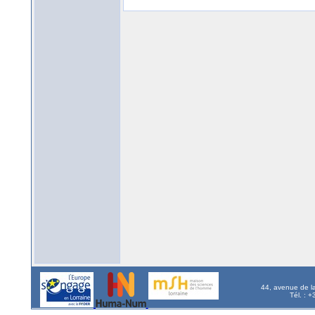
44, avenue de l
Tél. : 