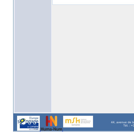
44, avenue de l
Tél. : 