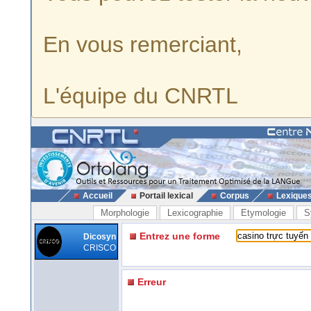
En vous remerciant,
L'équipe du CNRTL
Accueil
Portail lexical
Corpus
Lexique
Morphologie
Lexicographie
Etymologie
S
Entrez une forme
Dicosyn
CRISCO
Erreur