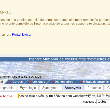
u CNRTL,
services, la version actuelle du portail sera prochainement remplacée par un
 une refonte complète de l'interface adaptée à tous les supports (ordinateurs, t
.
ion ici :
Portail lexical
cal
Corpus
Lexiques
Dictionnaires
Métalexicographie
cographie
Etymologie
Synonymie
Antonymie
Proxémie
C
ne forme
catégorie :