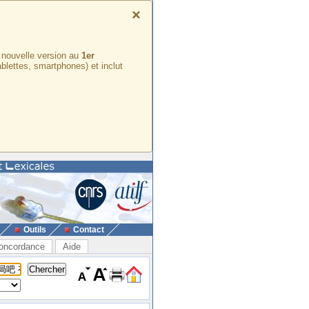
×
e nouvelle version au
1er
ablettes, smartphones) et inclut
Outils
Contact
oncordance
Aide