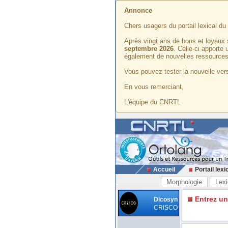
Annonce
Chers usagers du portail lexical d
Après vingt ans de bons et loyaux 
septembre 2026
. Celle-ci apporte
également de nouvelles ressources
Vous pouvez tester la nouvelle vers
En vous remerciant,
L'équipe du CNRTL
Accueil
Portail lexi
Morphologie
Lexi
Entrez u
Dicosyn
CRISCO