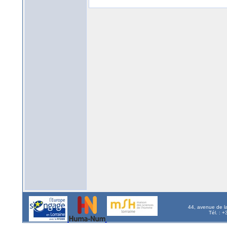
44, avenue de l
Tél. : 