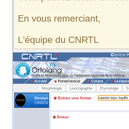
En vous remerciant,
L'équipe du CNRTL
Accueil
Portail lexical
Corpus
Lexique
Morphologie
Lexicographie
Etymologie
S
Entrez une forme
Dicosyn
CRISCO
Erreur