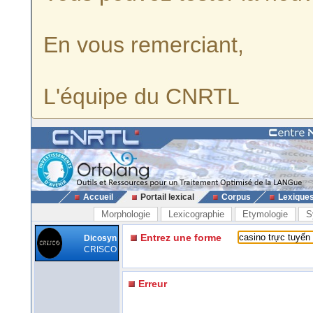
En vous remerciant,
L'équipe du CNRTL
Accueil
Portail lexical
Corpus
Lexique
Morphologie
Lexicographie
Etymologie
S
Entrez une forme
Dicosyn
CRISCO
Erreur