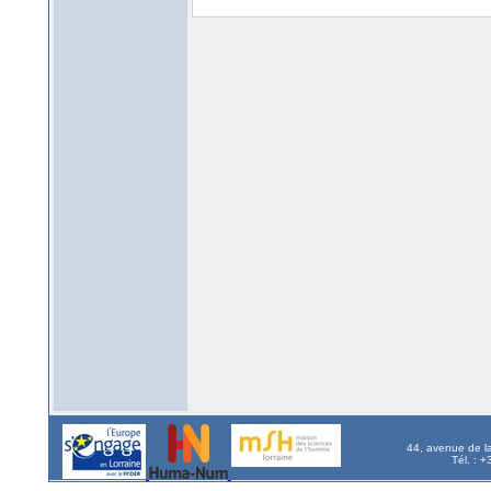
44, avenue de l
Tél. : 