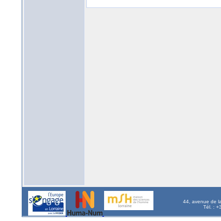
44, avenue de l
Tél. : 