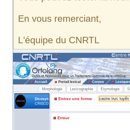
En vous remerciant,
L'équipe du CNRTL
Accueil
Portail lexical
Corpus
Lexique
Morphologie
Lexicographie
Etymologie
S
Entrez une forme
Dicosyn
CRISCO
Erreur