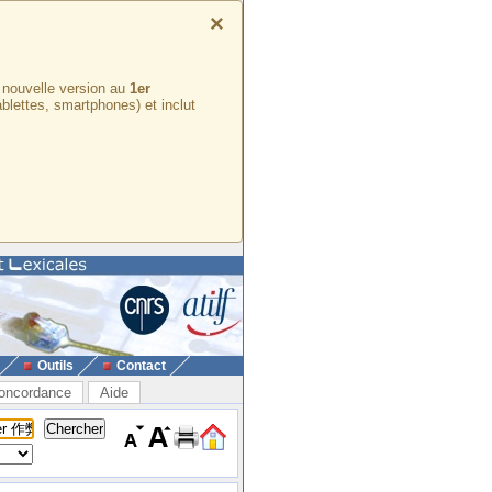
×
e nouvelle version au
1er
ablettes, smartphones) et inclut
Outils
Contact
oncordance
Aide