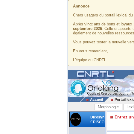
Annonce
Chers usagers du portail lexical d
Après vingt ans de bons et loyaux 
septembre 2026
. Celle-ci apporte
également de nouvelles ressources
Vous pouvez tester la nouvelle vers
En vous remerciant,
L'équipe du CNRTL
Accueil
Portail lexi
Morphologie
Lexi
Entrez u
Dicosyn
CRISCO