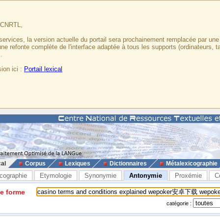
u CNRTL,
services, la version actuelle du portail sera prochainement remplacée par un
 une refonte complète de l'interface adaptée à tous les supports (ordinateurs, t
.
ion ici :
Portail lexical
cal
Corpus
Lexiques
Dictionnaires
Métalexicographie
cographie
Etymologie
Synonymie
Antonymie
Proxémie
C
ne forme
catégorie :