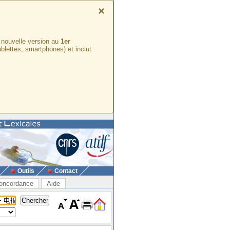
×
e nouvelle version au
1er
ablettes, smartphones) et inclut
Outils
Contact
oncordance
Aide