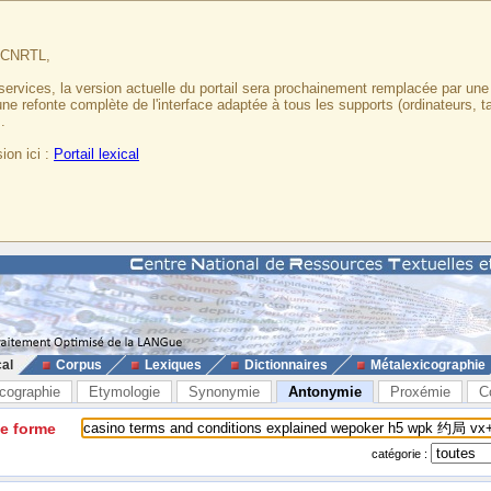
u CNRTL,
services, la version actuelle du portail sera prochainement remplacée par un
 une refonte complète de l'interface adaptée à tous les supports (ordinateurs, t
.
ion ici :
Portail lexical
cal
Corpus
Lexiques
Dictionnaires
Métalexicographie
cographie
Etymologie
Synonymie
Antonymie
Proxémie
C
ne forme
catégorie :