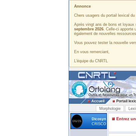
Annonce
Chers usagers du portail lexical d
Après vingt ans de bons et loyaux 
septembre 2026
. Celle-ci apporte
également de nouvelles ressources
Vous pouvez tester la nouvelle vers
En vous remerciant,
L'équipe du CNRTL
Accueil
Portail lexi
Morphologie
Lexi
Entrez u
Dicosyn
CRISCO