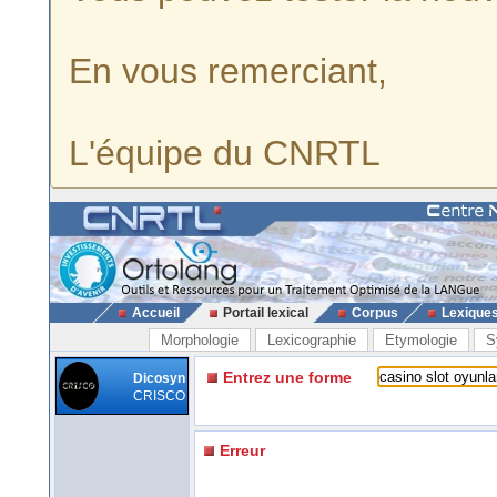
En vous remerciant,
L'équipe du CNRTL
Accueil
Portail lexical
Corpus
Lexique
Morphologie
Lexicographie
Etymologie
S
Entrez une forme
Dicosyn
CRISCO
Erreur