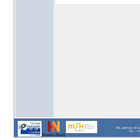
44, avenue de l
Tél. : 