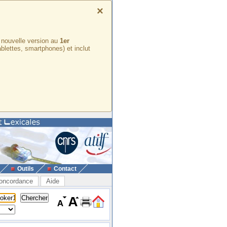
×
e nouvelle version au
1er
ablettes, smartphones) et inclut
Outils
Contact
oncordance
Aide