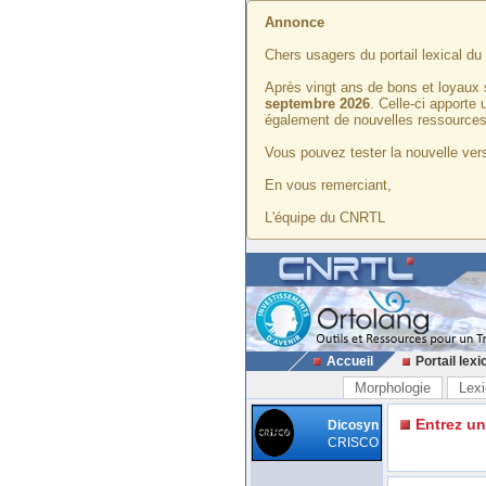
Annonce
Chers usagers du portail lexical d
Après vingt ans de bons et loyaux 
septembre 2026
. Celle-ci apporte
également de nouvelles ressources
Vous pouvez tester la nouvelle vers
En vous remerciant,
L'équipe du CNRTL
Accueil
Portail lexi
Morphologie
Lexi
Entrez u
Dicosyn
CRISCO