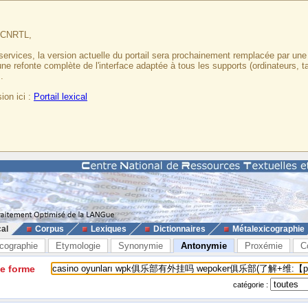
u CNRTL,
services, la version actuelle du portail sera prochainement remplacée par un
 une refonte complète de l'interface adaptée à tous les supports (ordinateurs, t
.
ion ici :
Portail lexical
cal
Corpus
Lexiques
Dictionnaires
Métalexicographie
cographie
Etymologie
Synonymie
Antonymie
Proxémie
C
ne forme
catégorie :