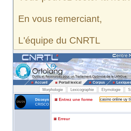
En vous remerciant,
L'équipe du CNRTL
Accueil
Portail lexical
Corpus
Lexique
Morphologie
Lexicographie
Etymologie
S
Entrez une forme
Dicosyn
CRISCO
Erreur