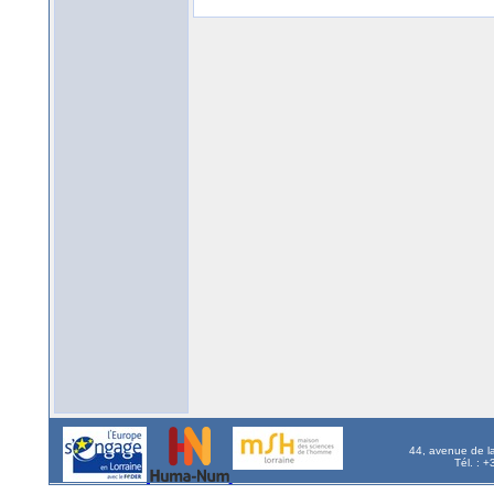
44, avenue de l
Tél. : 