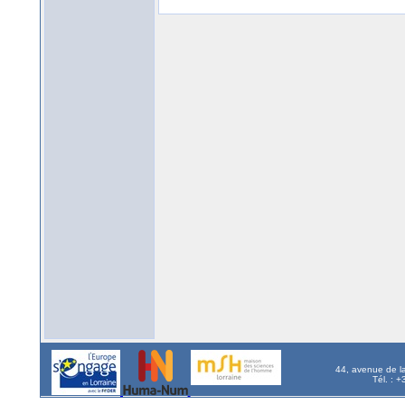
44, avenue de l
Tél. : 