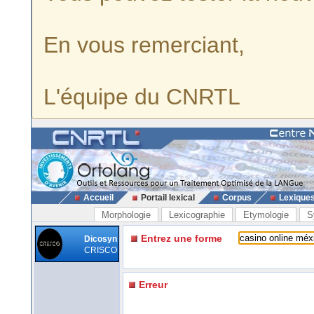
En vous remerciant,
L'équipe du CNRTL
Accueil
Portail lexical
Corpus
Lexique
Morphologie
Lexicographie
Etymologie
S
Entrez une forme
Dicosyn
CRISCO
Erreur