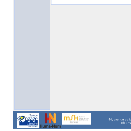
44, avenue de l
Tél. : 