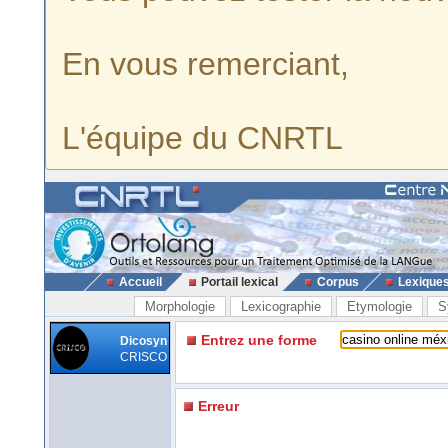
En vous remerciant,
L'équipe du CNRTL
Accueil
Portail lexical
Corpus
Lexique
Morphologie
Lexicographie
Etymologie
S
Entrez une forme
Dicosyn
CRISCO
Erreur