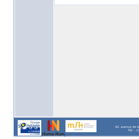
44, avenue de l
Tél. : 