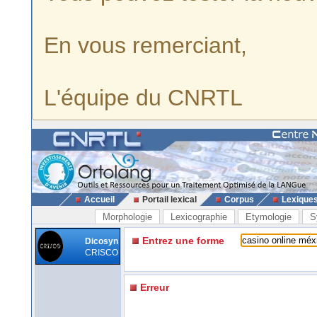
En vous remerciant,
L'équipe du CNRTL
Accueil
Portail lexical
Corpus
Lexique
Morphologie
Lexicographie
Etymologie
S
Entrez une forme
Dicosyn
CRISCO
Erreur