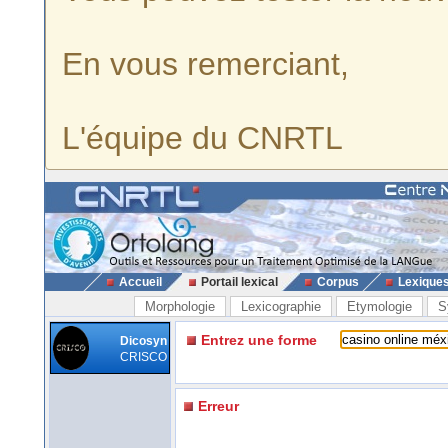
En vous remerciant,
L'équipe du CNRTL
Accueil
Portail lexical
Corpus
Lexique
Morphologie
Lexicographie
Etymologie
S
Entrez une forme
Dicosyn
CRISCO
Erreur