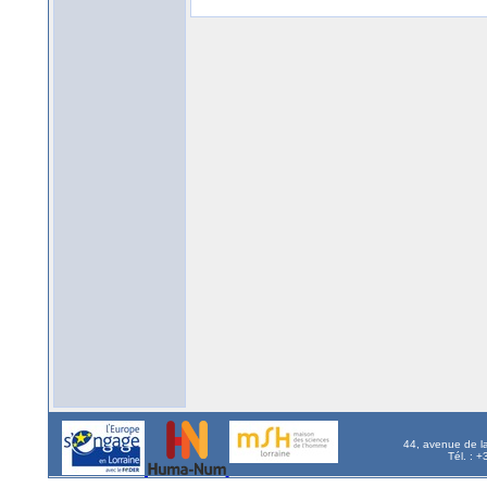
44, avenue de l
Tél. : 