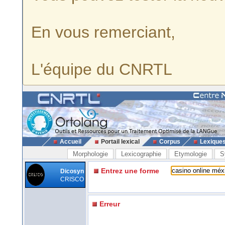
En vous remerciant,
L'équipe du CNRTL
Accueil
Portail lexical
Corpus
Lexique
Morphologie
Lexicographie
Etymologie
S
Entrez une forme
Dicosyn
CRISCO
Erreur