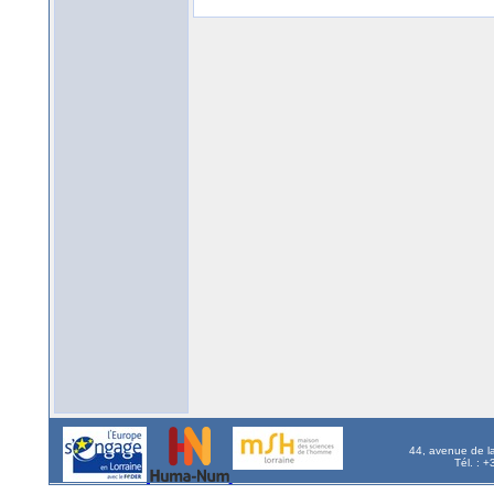
44, avenue de l
Tél. : 