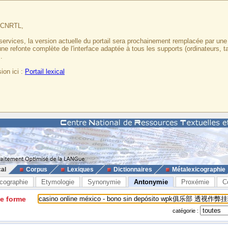
u CNRTL,
services, la version actuelle du portail sera prochainement remplacée par un
 une refonte complète de l'interface adaptée à tous les supports (ordinateurs, t
.
ion ici :
Portail lexical
cal
Corpus
Lexiques
Dictionnaires
Métalexicographie
cographie
Etymologie
Synonymie
Antonymie
Proxémie
C
ne forme
catégorie :