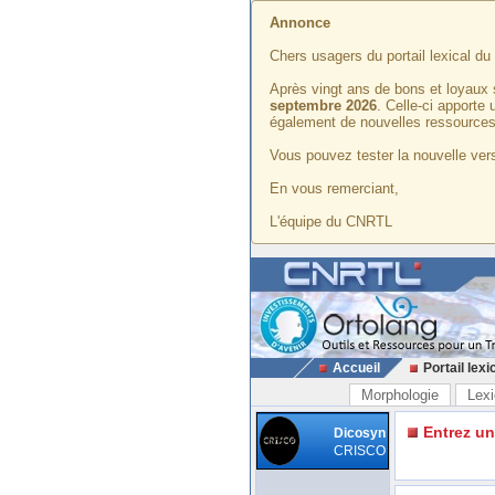
Annonce
Chers usagers du portail lexical d
Après vingt ans de bons et loyaux 
septembre 2026
. Celle-ci apporte
également de nouvelles ressources
Vous pouvez tester la nouvelle vers
En vous remerciant,
L'équipe du CNRTL
Accueil
Portail lexi
Morphologie
Lexi
Entrez u
Dicosyn
CRISCO