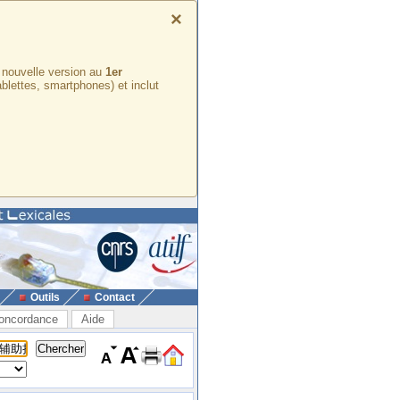
×
e nouvelle version au
1er
ablettes, smartphones) et inclut
Outils
Contact
oncordance
Aide