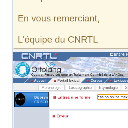
En vous remerciant,
L'équipe du CNRTL
Accueil
Portail lexical
Corpus
Lexique
Morphologie
Lexicographie
Etymologie
S
Entrez une forme
Dicosyn
CRISCO
Erreur