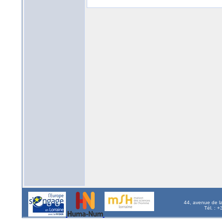
44, avenue de l
Tél. : 