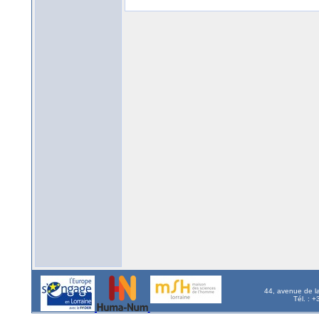
44, avenue de l
Tél. : 