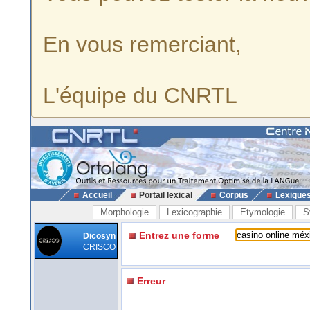
En vous remerciant,
L'équipe du CNRTL
Accueil
Portail lexical
Corpus
Lexique
Morphologie
Lexicographie
Etymologie
S
Entrez une forme
Dicosyn
CRISCO
Erreur