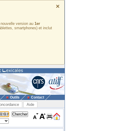
×
e nouvelle version au
1er
ablettes, smartphones) et inclut
Outils
Contact
oncordance
Aide