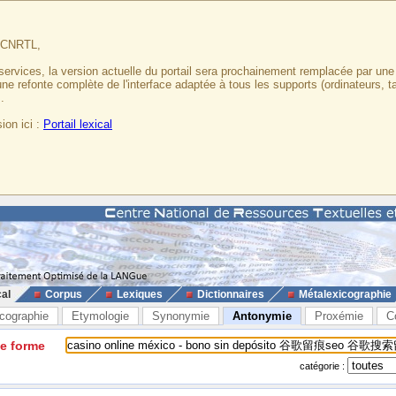
u CNRTL,
services, la version actuelle du portail sera prochainement remplacée par un
 une refonte complète de l'interface adaptée à tous les supports (ordinateurs, t
.
ion ici :
Portail lexical
cal
Corpus
Lexiques
Dictionnaires
Métalexicographie
cographie
Etymologie
Synonymie
Antonymie
Proxémie
C
ne forme
catégorie :