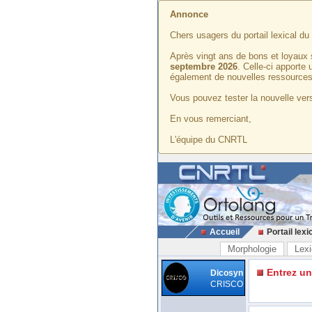
Annonce
Chers usagers du portail lexical d
Après vingt ans de bons et loyaux 
septembre 2026
. Celle-ci apporte
également de nouvelles ressources
Vous pouvez tester la nouvelle vers
En vous remerciant,
L'équipe du CNRTL
Accueil
Portail lexi
Morphologie
Lexi
Entrez u
Dicosyn
CRISCO