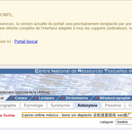
u CNRTL,
services, la version actuelle du portail sera prochainement remplacée par un
 une refonte complète de l'interface adaptée à tous les supports (ordinateurs, t
.
ion ici :
Portail lexical
cal
Corpus
Lexiques
Dictionnaires
Métalexicographie
cographie
Etymologie
Synonymie
Antonymie
Proxémie
C
ne forme
catégorie :