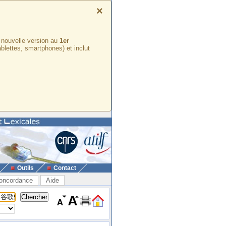
×
e nouvelle version au
1er
ablettes, smartphones) et inclut
Outils
Contact
oncordance
Aide