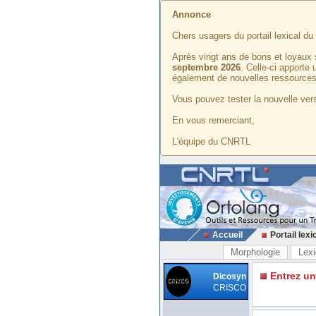
Annonce
Chers usagers du portail lexical d
Après vingt ans de bons et loyaux 
septembre 2026
. Celle-ci apporte
également de nouvelles ressources
Vous pouvez tester la nouvelle vers
En vous remerciant,
L'équipe du CNRTL
Accueil
Portail lexi
Morphologie
Lexi
Entrez u
Dicosyn
CRISCO