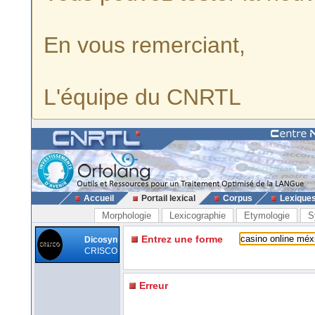
En vous remerciant,
L'équipe du CNRTL
Accueil
Portail lexical
Corpus
Lexique
Morphologie
Lexicographie
Etymologie
S
Entrez une forme
Dicosyn
CRISCO
Erreur