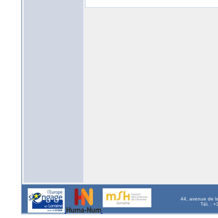
44, avenue de l
Tél. : 