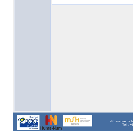
44, avenue de l
Tél. : 