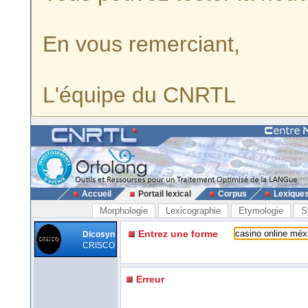
En vous remerciant,
L'équipe du CNRTL
Accueil
Portail lexical
Corpus
Lexique
Morphologie
Lexicographie
Etymologie
S
Entrez une forme
Dicosyn
CRISCO
Erreur