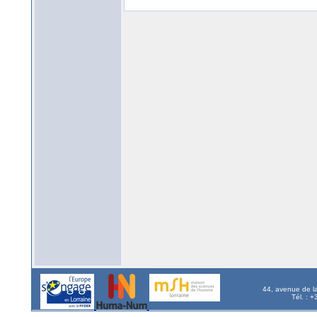
44, avenue de l
Tél. : 