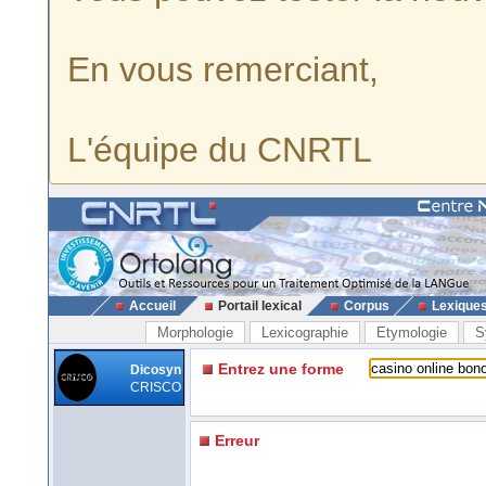
En vous remerciant,
L'équipe du CNRTL
Accueil
Portail lexical
Corpus
Lexique
Morphologie
Lexicographie
Etymologie
S
Entrez une forme
Dicosyn
CRISCO
Erreur