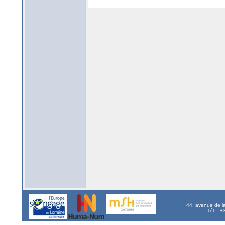
44, avenue de l
Tél. : 