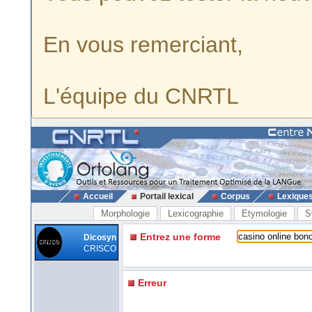
En vous remerciant,
L'équipe du CNRTL
Accueil
Portail lexical
Corpus
Lexique
Morphologie
Lexicographie
Etymologie
S
Entrez une forme
Dicosyn
CRISCO
Erreur