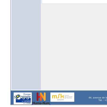
44, avenue de l
Tél. : 