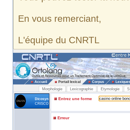
En vous remerciant,
L'équipe du CNRTL
Accueil
Portail lexical
Corpus
Lexique
Morphologie
Lexicographie
Etymologie
S
Entrez une forme
Dicosyn
CRISCO
Erreur