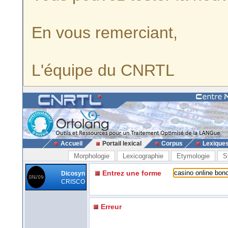
En vous remerciant,
L'équipe du CNRTL
Accueil
Portail lexical
Corpus
Lexique
Morphologie
Lexicographie
Etymologie
S
Entrez une forme
Dicosyn
CRISCO
Erreur