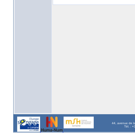
44, avenue de l
Tél. : 