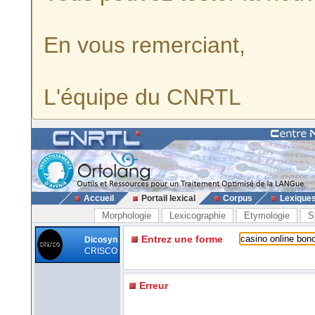
En vous remerciant,
L'équipe du CNRTL
Accueil
Portail lexical
Corpus
Lexique
Morphologie
Lexicographie
Etymologie
S
Entrez une forme
Dicosyn
CRISCO
Erreur