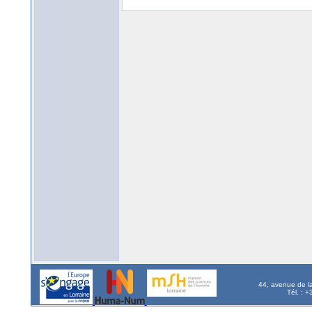
44, avenue de l
Tél. : 