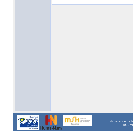
44, avenue de l
Tél. : 