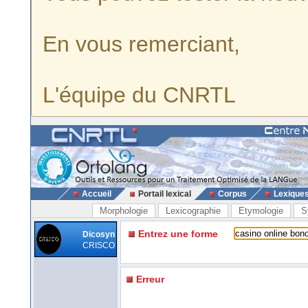
En vous remerciant,
L'équipe du CNRTL
Accueil
Portail lexical
Corpus
Lexique
Morphologie
Lexicographie
Etymologie
S
Entrez une forme
Dicosyn
CRISCO
Erreur