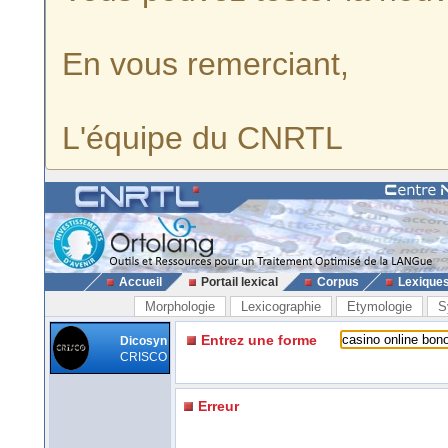
En vous remerciant,
L'équipe du CNRTL
Accueil
Portail lexical
Corpus
Lexique
Morphologie
Lexicographie
Etymologie
S
Entrez une forme
Dicosyn
CRISCO
Erreur