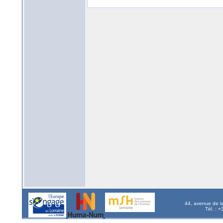
44, avenue de l
Tél. : 