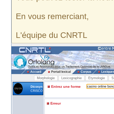
En vous remerciant,
L'équipe du CNRTL
Accueil
Portail lexical
Corpus
Lexique
Morphologie
Lexicographie
Etymologie
S
Entrez une forme
Dicosyn
CRISCO
Erreur