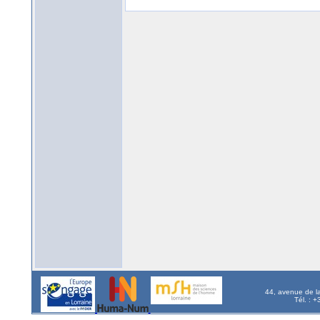
44, avenue de l
Tél. : 